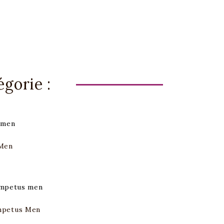
gorie :
Men
mpetus Men