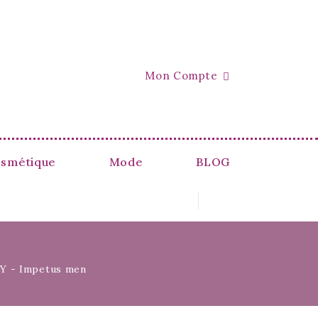
Mon Compte

smétique
Mode
BLOG
Y - Impetus men