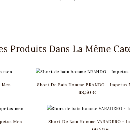
res Produits Dans La Même Caté
s Men
Short De Bain Homme BRANDO - Impetus 
Prix
63,50 €
petus Men
Short De Bain Homme VARADERO - I
Prix
66,50 €