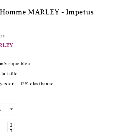
n Homme MARLEY - Impetus
urs
ARLEY
n
métrique bleu
la taille
yester - 12% elasthanne