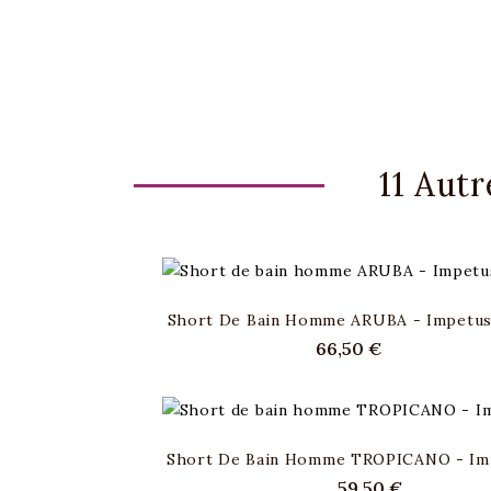
11 Aut
Short De Bain Homme ARUBA - Impetu
Prix
66,50 €
Short De Bain Homme TROPICANO - Im
Prix
59,50 €