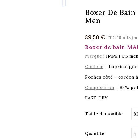

Boxer De Bai
Men
39,50 €
TTC
10 à 15 jo
Boxer de bain M
Marque
: IMPETUS me
Couleur
: Imprimé géo
Poches côté - cordon à 
Composition
: 88% pol
FAST DRY
Taille disponible
Quantité