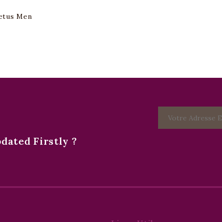
etus Men
ated Firstly ?