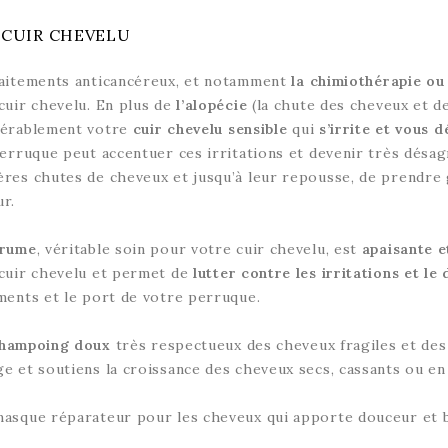
 CUIR CHEVELU
aitements anticancéreux, et notamment
la chimiothérapie ou 
cuir chevelu. En plus de
l’alopécie
(la chute des cheveux et de
dérablement votre
cuir chevelu sensible
qui
s’irrite et vous 
perruque peut accentuer ces irritations et devenir très désagr
res chutes de cheveux et jusqu’à leur repousse, de prendre 
r.
Brume
, véritable soin pour votre cuir chevelu, est
apaisante e
cuir chevelu et permet de
lutter contre les irritations et l
ments et le port de votre perruque.
shampoing doux
très respectueux des cheveux fragiles et des c
e et soutiens la croissance des cheveux secs, cassants ou e
asque réparateur pour les cheveux qui apporte douceur et br