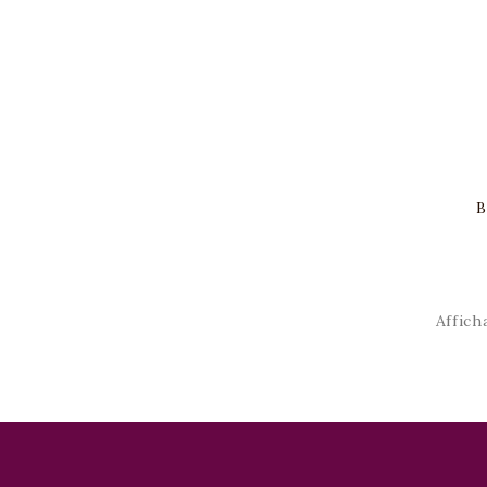
B
Affich