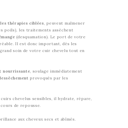
les thérapies ciblées
, peuvent malmener
s poils), les traitements assèchent
démange
(desquamation). Le port de votre
éable. Il est donc important, dès les
grand soin de votre cuir chevelu tout en
t nourrissante
, soulage immédiatement
e dessèchement
provoqués par les
uirs chevelus sensibles, il hydrate, répare,
n cours de repousse.
illance aux cheveux secs et abîmés.