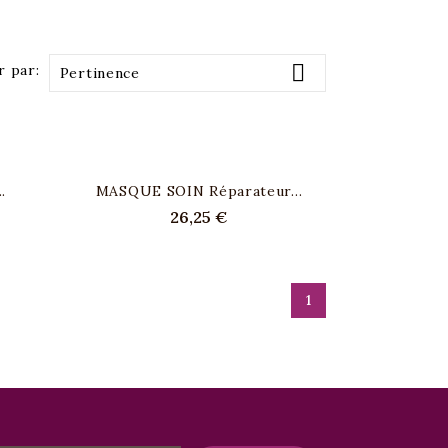

r par:
Pertinence
.
MASQUE SOIN Réparateur...
26,25 €
1