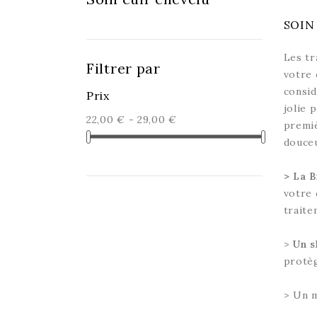
SOIN
Les tr
Filtrer par
votre 
consi
Prix
jolie 
22,00 € - 29,00 €
premiè
douceu
> La 
votre 
traite
>
Un 
protèg
> Un m