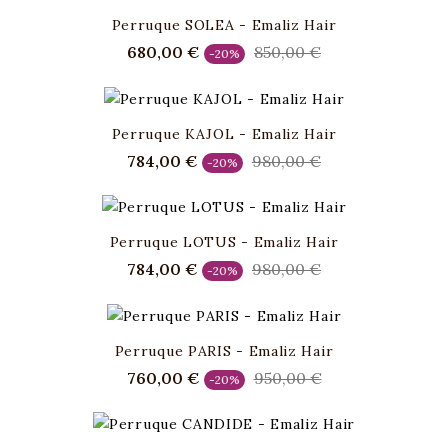
Perruque SOLEA - Emaliz Hair
Prix
Prix
Prix
680,00 €
850,00 €
-20%
de
de
base
base
Perruque KAJOL - Emaliz Hair
Prix
Prix
Prix
784,00 €
980,00 €
-20%
de
de
base
base
Perruque LOTUS - Emaliz Hair
Prix
Prix
Prix
784,00 €
980,00 €
-20%
de
de
base
base
Perruque PARIS - Emaliz Hair
Prix
Prix
Prix
760,00 €
950,00 €
-20%
de
de
base
base