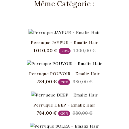
Même Catégorie :
Perruque JAYPUR - Emaliz Hair
Prix
Prix
Prix
1 040,00 €
1 300,00 €
-20%
de
de
base
base
Perruque POUVOIR - Emaliz Hair
Prix
Prix
Prix
784,00 €
980,00 €
-20%
de
de
base
base
Perruque DEEP - Emaliz Hair
Prix
Prix
Prix
784,00 €
980,00 €
-20%
de
de
base
base