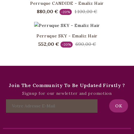
Perruque CANDIDE - Emaliz Hair
Prix
Prix
Prix
880,00 €
1 100,00 €
-20%
de
de
base
base
Perruque SKY - Emaliz Hair
Prix
Prix
Prix
552,00 €
690,00 €
-20%
de
de
base
base
Join The Community To Be Updated Firstly ?
Signup for our newletter and promotion